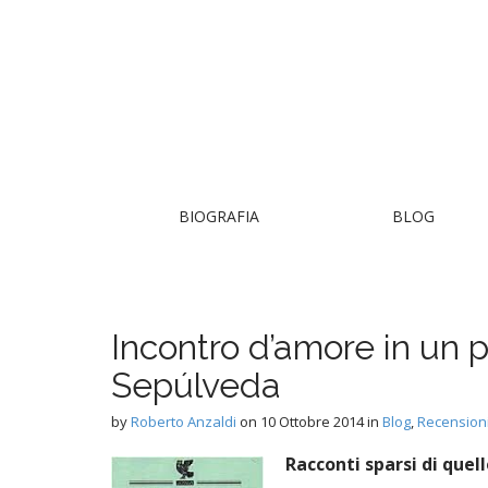
M
S
BIOGRAFIA
BLOG
k
a
i
i
p
n
t
m
o
Incontro d’amore in un 
e
c
Sepúlveda
n
o
n
u
by
Roberto Anzaldi
on
10 Ottobre 2014
in
Blog
,
Recension
t
e
Racconti sparsi di quel
n