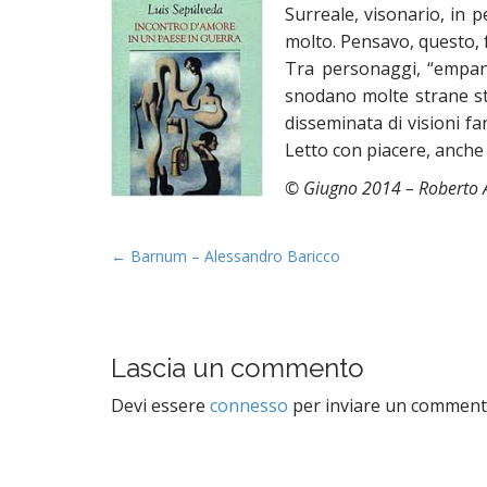
t
Surreale, visonario, in 
molto. Pensavo, questo, 
Tra personaggi, “empana
snodano molte strane st
disseminata di visioni fan
Letto con piacere, anche
©
Giugno 2014 – Roberto 
P
← Barnum – Alessandro Baricco
o
s
t
Lascia un commento
n
a
Devi essere
connesso
per inviare un comment
v
i
g