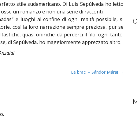
perfetto stile sudamericano. Di Luis Sepúlveda ho letto
fosse un romanzo e non una serie di racconti.
das” e luoghi al confine di ogni realtà possibile, si
C
orie, così la loro narrazione sempre preziosa, pur se
tastiche, quasi oniriche; da perderci il filo, ogni tanto.
 se, di Sepúlveda, ho maggiormente apprezzato altro.
Anzaldi
Le braci – Sándor Márai →
M
o.