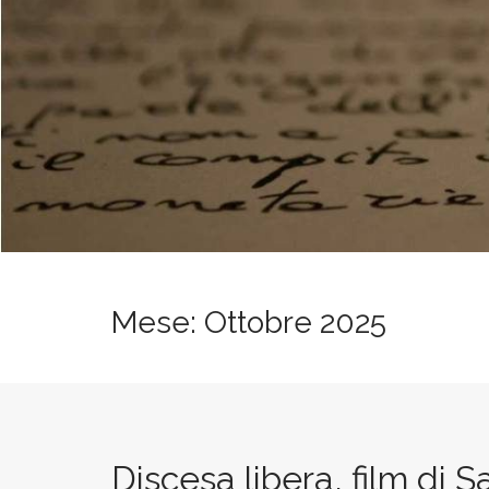
t
Mese:
Ottobre 2025
Discesa libera, film di S