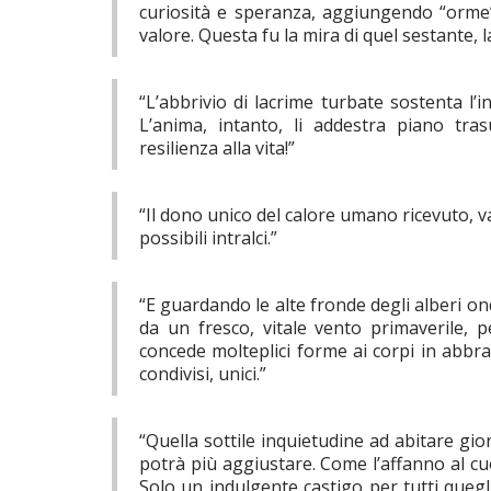
curiosità e speranza, aggiungendo “orme”
valore. Questa fu la mira di quel sestante, l
“L’abbrivio di lacrime turbate sostenta l’i
L’anima, intanto, li addestra piano tr
resilienza alla vita!”
“Il dono unico del calore umano ricevuto, val
possibili intralci.”
“E guardando le alte fronde degli alberi on
da un fresco, vitale vento primaverile, 
concede molteplici forme ai corpi in abbrac
condivisi, unici.”
“Quella sottile inquietudine ad abitare gio
potrà più aggiustare. Come l’affanno al cu
Solo un indulgente castigo per tutti queg