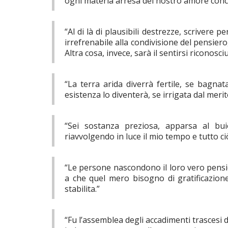
ogni materia arresa del nostro amore conc
“Al di là di plausibili destrezze, scrivere p
irrefrenabile alla condivisione del pensiero,
Altra cosa, invece, sarà il sentirsi riconosciu
“La terra arida diverrà fertile, se bagna
esistenza lo diventerà, se irrigata dal merit
“Sei sostanza preziosa, apparsa al bui
riavvolgendo in luce il mio tempo e tutto c
“Le persone nascondono il loro vero pensie
a che quel mero bisogno di gratificazione
stabilita.”
“Fu l’assemblea degli accadimenti trascesi