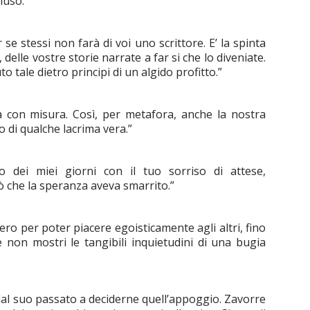
luso.”
er se stessi non farà di voi uno scrittore. E’ la spinta
 delle vostre storie narrate a far si che lo diveniate.
to tale dietro principi di un algido profitto.”
ta con misura. Così, per metafora, anche la nostra
o di qualche lacrima vera.”
o dei miei giorni con il tuo sorriso di attese,
iò che la speranza aveva smarrito.”
ro per poter piacere egoisticamente agli altri, fino
 non mostri le tangibili inquietudini di una bugia
 dal suo passato a deciderne quell’appoggio. Zavorre