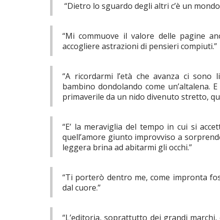
“Dietro lo sguardo degli altri c’è un mond
“Mi commuove il valore delle pagine anc
accogliere astrazioni di pensieri compiuti.”
“A ricordarmi l’età che avanza ci sono l
bambino dondolando come un’altalena. E 
primaverile da un nido divenuto stretto, qua
“E’ la meraviglia del tempo in cui si acce
quell’amore giunto improvviso a sorprender
leggera brina ad abitarmi gli occhi.”
“Ti porterò dentro me, come impronta fos
dal cuore.”
“L’editoria, soprattutto dei grandi marchi