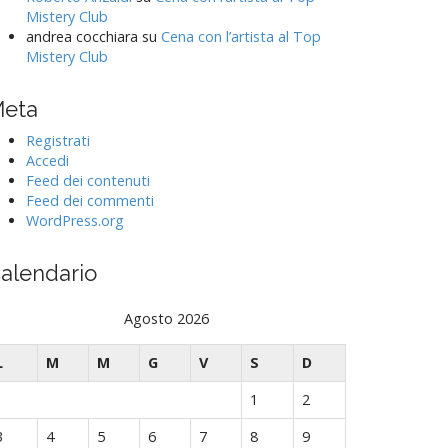
Mistery Club
andrea cocchiara
su
Cena con l’artista al Top
Mistery Club
eta
Registrati
Accedi
Feed dei contenuti
Feed dei commenti
WordPress.org
alendario
Agosto 2026
L
M
M
G
V
S
D
1
2
3
4
5
6
7
8
9