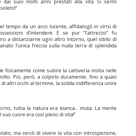
 dai suoi molti anni prestati alla vita. Si sentii
soleto!”
l tempo da un arco lucente, affidatogli in virtù di
ssessioni d’intendere. E se pur “l’attrezzo” fu
ro a distanziarne ogni altro intorno, quel sibilo di
anato l’unica freccia sulla nuda terra di splendida
e fisicamente come subire la cattiveria insita nelle
olto. Poi, però, a colpirlo duramente, fino a quasi
 di altri occhi al termine, la solida indifferenza unire
Intorno, tutta la natura era bianca… muta. La mente
 suo cuore era così pieno di vita!”
ato, ma cercò di vivere la vita con introspezione,