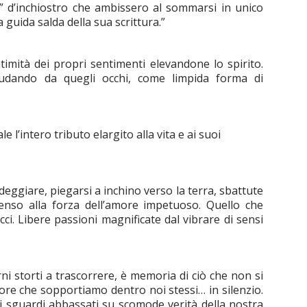
 d’inchiostro che ambissero al sommarsi in unico
a guida salda della sua scrittura.”
ntimità dei propri sentimenti elevandone lo spirito.
asudando da quegli occhi, come limpida forma di
e l’intero tributo elargito alla vita e ai suoi
deggiare, piegarsi a inchino verso la terra, sbattute
penso alla forza dell’amore impetuoso. Quello che
ci. Libere passioni magnificate dal vibrare di sensi
rni storti a trascorrere, è memoria di ciò che non si
ore che sopportiamo dentro noi stessi… in silenzio.
li sguardi abbassati su scomode verità della nostra