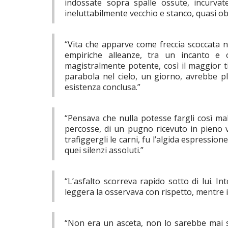
indossate sopra spalle ossute, incurvate
ineluttabilmente vecchio e stanco, quasi ob
“Vita che apparve come freccia scoccata ne
empiriche alleanze, tra un incanto e o
magistralmente potente, così il maggior ti
parabola nel cielo, un giorno, avrebbe pl
esistenza conclusa.”
“Pensava che nulla potesse fargli così mal
percosse, di un pugno ricevuto in pieno v
trafiggergli le carni, fu l’algida espressione
quei silenzi assoluti.”
“L’asfalto scorreva rapido sotto di lui. 
leggera la osservava con rispetto, mentre il
“Non era un asceta, non lo sarebbe mai st