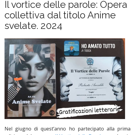
Il vortice delle parole: Opera
n
t
collettiva dal titolo Anime
svelate. 2024
Nel giugno di quest’anno ho partecipato alla prima