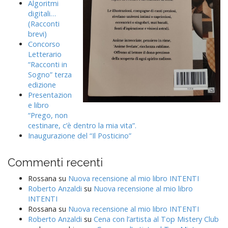
Algoritmi
digitali…
(Racconti
brevi)
Concorso
Letterario
“Racconti in
Sogno” terza
edizione
Presentazion
e libro
“Prego, non
cestinare, c’è dentro la mia vita”.
Inaugurazione del “Il Posticino”
Commenti recenti
Rossana
su
Nuova recensione al mio libro INTENTI
Roberto Anzaldi
su
Nuova recensione al mio libro
INTENTI
Rossana
su
Nuova recensione al mio libro INTENTI
Roberto Anzaldi
su
Cena con l’artista al Top Mistery Club