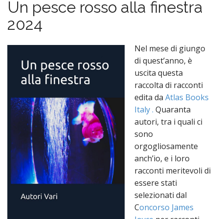
Un pesce rosso alla finestra
n
t
2024
Nel mese di giungo
di quest’anno, è
uscita questa
raccolta di racconti
edita da
Atlas Books
Italy .
Quaranta
autori, tra i quali ci
sono
orgogliosamente
anch’io, e i loro
racconti meritevoli di
essere stati
selezionati dal
C
oncorso James