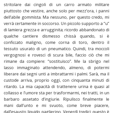
stritolare dai cingoli di un carro armato militare
piuttosto che vestire, anche solo per mezz’ora, i panni
dell’abile gommista. Ma nessuno, per questo credo, mi
verrà certamente in soccorso. Un piccolo supporto a “u”
di lamiera grezza e arrugginita; ricordo abbandonato di
qualche cantiere dismesso chissà quando, si è
conficcato maligno, come corna di toro, dentro il
tessuto usurato di un pneumatico. Quindi, tra moccoli
vergognosi e rovesci di scura bile, faccio ciò che mi
rimane da compiere: “sostituisco”. Me la sbrigo nel
lasso immaginato attendendo, almeno, di potermi
liberare dai segni unti a imbrattarmi i palmi. Sarà, ma il
custode arriva, proprio oggi, con cinquanta minuti di
ritardo. La mia capacità di trattenere urina è quasi al
collasso e l’umore sta per trasformarmi, nei tratti, in un
barbaro assetato d’ingiurie. Ripulisco finalmente le
mani dall’unto e mi svuoto, come breve piacere,
dall’esausto liquido paglierino. Venerdì tredici: questo è