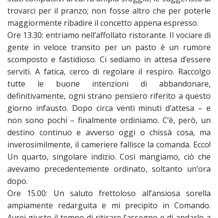
trovarci per il pranzo; non fosse altro che per poterle
maggiormente ribadire il concetto appena espresso.
Ore 13.30: entriamo nell’affollato ristorante. Il vociare di
gente in veloce transito per un pasto è un rumore
scomposto e fastidioso. Ci sediamo in attesa d’essere
serviti. A fatica, cerco di regolare il respiro. Raccolgo
tutte le buone intenzioni di abbandonare,
definitivamente, ogni strano pensiero riferito a questo
giorno infausto. Dopo circa venti minuti d’attesa – e
non sono pochi – finalmente ordiniamo. C’è, però, un
destino continuo e avverso oggi o chissà cosa, ma
inverosimilmente, il cameriere fallisce la comanda. Ecco!
Un quarto, singolare indizio. Così mangiamo, ciò che
avevamo precedentemente ordinato, soltanto un’ora
dopo.
Ore 15.00: Un saluto frettoloso all’ansiosa sorella
ampiamente redarguita e mi precipito in Comando.
Avrei giusto il tempo di ritirare l’assegno e di andarlo a