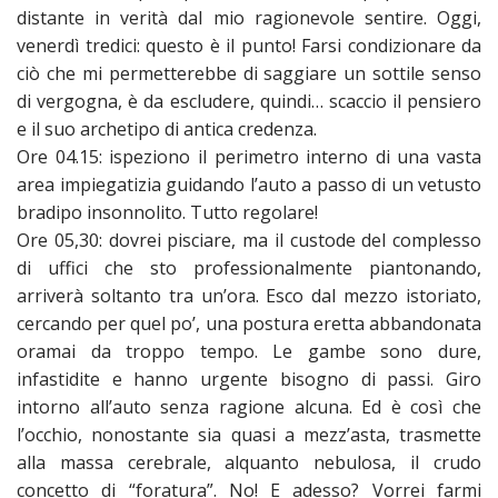
distante in verità dal mio ragionevole sentire. Oggi,
venerdì tredici: questo è il punto! Farsi condizionare da
ciò che mi permetterebbe di saggiare un sottile senso
di vergogna, è da escludere, quindi… scaccio il pensiero
e il suo archetipo di antica credenza.
Ore 04.15: ispeziono il perimetro interno di una vasta
area impiegatizia guidando l’auto a passo di un vetusto
bradipo insonnolito. Tutto regolare!
Ore 05,30: dovrei pisciare, ma il custode del complesso
di uffici che sto professionalmente piantonando,
arriverà soltanto tra un’ora. Esco dal mezzo istoriato,
cercando per quel po’, una postura eretta abbandonata
oramai da troppo tempo. Le gambe sono dure,
infastidite e hanno urgente bisogno di passi. Giro
intorno all’auto senza ragione alcuna. Ed è così che
l’occhio, nonostante sia quasi a mezz’asta, trasmette
alla massa cerebrale, alquanto nebulosa, il crudo
concetto di “foratura”. No! E adesso? Vorrei farmi