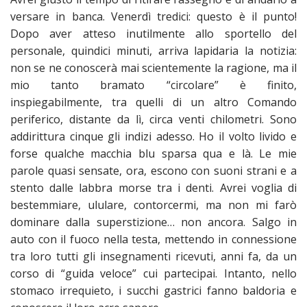
versare in banca. Venerdì tredici: questo è il punto!
Dopo aver atteso inutilmente allo sportello del
personale, quindici minuti, arriva lapidaria la notizia:
non se ne conoscerà mai scientemente la ragione, ma il
mio tanto bramato “circolare” è finito,
inspiegabilmente, tra quelli di un altro Comando
periferico, distante da lì, circa venti chilometri. Sono
addirittura cinque gli indizi adesso. Ho il volto livido e
forse qualche macchia blu sparsa qua e là. Le mie
parole quasi sensate, ora, escono con suoni strani e a
stento dalle labbra morse tra i denti. Avrei voglia di
bestemmiare, ululare, contorcermi, ma non mi farò
dominare dalla superstizione… non ancora. Salgo in
auto con il fuoco nella testa, mettendo in connessione
tra loro tutti gli insegnamenti ricevuti, anni fa, da un
corso di “guida veloce” cui partecipai. Intanto, nello
stomaco irrequieto, i succhi gastrici fanno baldoria e