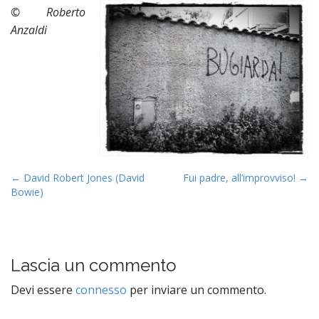
© Roberto
Anzaldi
P
o
s
t
n
a
← David Robert Jones (David
Fui padre, all’improvviso! →
v
Bowie)
i
g
a
t
Lascia un commento
i
Devi essere
connesso
per inviare un commento.
o
n