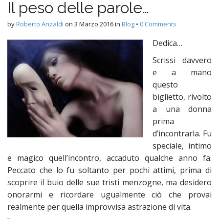
Il peso delle parole…
n
t
by
Roberto Anzaldi
on
3 Marzo 2016
in
Blog
•
0 Comments
Dedica…
Scrissi davvero
e a mano
questo
biglietto, rivolto
a una donna
prima
d’incontrarla. Fu
speciale, intimo
e magico quell’incontro, accaduto qualche anno fa.
Peccato che lo fu soltanto per pochi attimi, prima di
scoprire il buio delle sue tristi menzogne, ma desidero
onorarmi e ricordare ugualmente ciò che provai
realmente per quella improvvisa astrazione di vita.