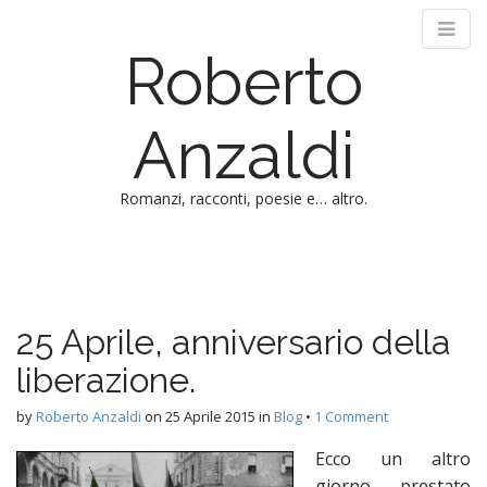
Roberto
Anzaldi
Romanzi, racconti, poesie e… altro.
M
S
k
a
i
i
p
n
25 Aprile, anniversario della
t
m
o
liberazione.
e
c
n
o
by
Roberto Anzaldi
on
25 Aprile 2015
in
Blog
•
1 Comment
n
u
t
Ecco un altro
e
giorno prestato