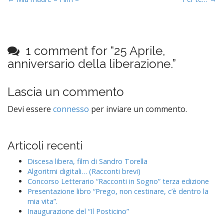
P
o
s
t
1 comment for “
25 Aprile,
n
anniversario della liberazione.
”
a
v
i
Lascia un commento
g
Devi essere
connesso
per inviare un commento.
a
t
i
Articoli recenti
o
Discesa libera, film di Sandro Torella
n
Algoritmi digitali… (Racconti brevi)
Concorso Letterario “Racconti in Sogno” terza edizione
Presentazione libro “Prego, non cestinare, c’è dentro la
mia vita”.
Inaugurazione del “Il Posticino”