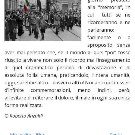
n
alla “memoria”, in
t
cui tutti se ne
ricorderanno e ne
parleranno;
facilmente o a
sproposito, senza
aver mai pensato che, se il mondo di quel “poi” fosse
riuscito a vivere non solo il ricordo ma l’insegnamento
di quel drammatico periodo di devastazione e di
assoluta follia umana, praticandolo, l’intera umanità,
oggi, sarebbe altro… davvero altro! Noi antropici: esseri
d’infinite commemorazioni, meno inclini, però,
all’evitare di reiterare il dolore, il male in ogni sua cinica
forma realizzata.
©
Roberto Anzaldi
← Mia madre – Film –
Per te… →