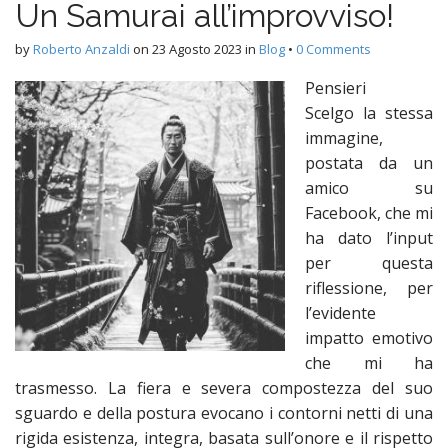
Un Samurai all’improvviso!
n
t
by
Roberto Anzaldi
on
23 Agosto 2023
in
Blog
•
0 Comments
Pensieri
Scelgo la stessa
immagine,
postata da un
amico su
Facebook, che mi
ha dato l’input
per questa
riflessione, per
l’evidente
impatto emotivo
che mi ha
trasmesso. La fiera e severa compostezza del suo
sguardo e della postura evocano i contorni netti di una
rigida esistenza, integra, basata sull’onore e il rispetto