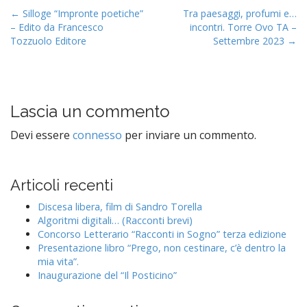
P
← Silloge “Impronte poetiche”
Tra paesaggi, profumi e…
– Edito da Francesco
incontri. Torre Ovo TA –
o
Tozzuolo Editore
Settembre 2023 →
s
t
n
a
Lascia un commento
v
Devi essere
connesso
per inviare un commento.
i
g
a
Articoli recenti
t
Discesa libera, film di Sandro Torella
i
Algoritmi digitali… (Racconti brevi)
o
Concorso Letterario “Racconti in Sogno” terza edizione
n
Presentazione libro “Prego, non cestinare, c’è dentro la
mia vita”.
Inaugurazione del “Il Posticino”