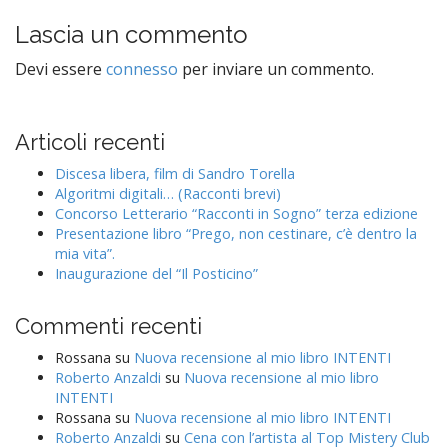
n
Lascia un commento
a
v
Devi essere
connesso
per inviare un commento.
i
g
Articoli recenti
a
t
Discesa libera, film di Sandro Torella
Algoritmi digitali… (Racconti brevi)
i
Concorso Letterario “Racconti in Sogno” terza edizione
o
Presentazione libro “Prego, non cestinare, c’è dentro la
n
mia vita”.
Inaugurazione del “Il Posticino”
Commenti recenti
Rossana
su
Nuova recensione al mio libro INTENTI
Roberto Anzaldi
su
Nuova recensione al mio libro
INTENTI
Rossana
su
Nuova recensione al mio libro INTENTI
Roberto Anzaldi
su
Cena con l’artista al Top Mistery Club