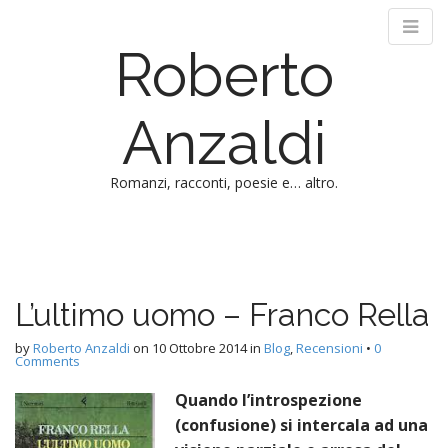
Roberto
Anzaldi
Romanzi, racconti, poesie e… altro.
M
S
k
a
i
i
p
n
L’ultimo uomo – Franco Rella
t
m
o
e
by
Roberto Anzaldi
on
10 Ottobre 2014
in
Blog
,
Recensioni
•
0
c
Comments
n
o
n
Quando l’introspezione
u
t
(confusione) si intercala ad una
e