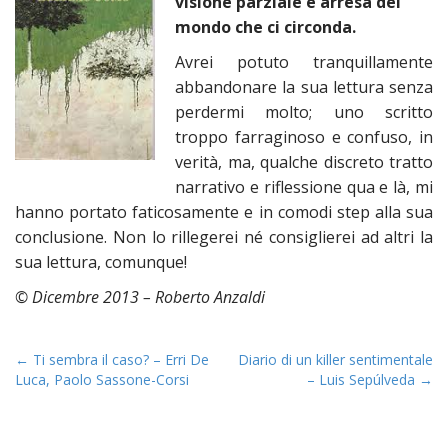
visione parziale e arresa del
n
mondo che ci circonda.
t
Avrei potuto tranquillamente
abbandonare la sua lettura senza
perdermi molto; uno scritto
troppo farraginoso e confuso, in
verità, ma, qualche discreto tratto
narrativo e riflessione qua e là, mi
hanno portato faticosamente e in comodi step alla sua
conclusione. Non lo rillegerei né consiglierei ad altri la
sua lettura, comunque!
© D
icembre 2013 – Roberto Anzaldi
P
← Ti sembra il caso? – Erri De
Diario di un killer sentimentale
Luca, Paolo Sassone-Corsi
– Luis Sepúlveda →
o
s
t