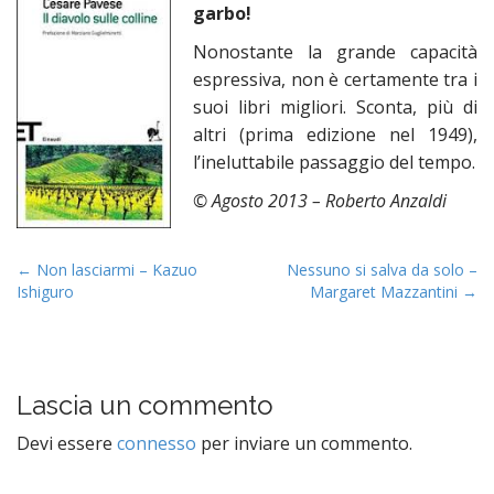
garbo!
n
t
Nonostante la grande capacità
espressiva, non è certamente tra i
suoi libri migliori. Sconta, più di
altri (prima edizione nel 1949),
l’ineluttabile passaggio del tempo.
© A
gosto 2013 – Roberto Anzaldi
P
← Non lasciarmi – Kazuo
Nessuno si salva da solo –
Ishiguro
Margaret Mazzantini →
o
s
t
n
Lascia un commento
a
v
Devi essere
connesso
per inviare un commento.
i