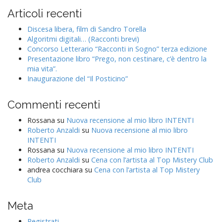
g
Articoli recenti
a
t
Discesa libera, film di Sandro Torella
Algoritmi digitali… (Racconti brevi)
i
Concorso Letterario “Racconti in Sogno” terza edizione
o
Presentazione libro “Prego, non cestinare, c’è dentro la
n
mia vita”.
Inaugurazione del “Il Posticino”
Commenti recenti
Rossana
su
Nuova recensione al mio libro INTENTI
Roberto Anzaldi
su
Nuova recensione al mio libro
INTENTI
Rossana
su
Nuova recensione al mio libro INTENTI
Roberto Anzaldi
su
Cena con l’artista al Top Mistery Club
andrea cocchiara
su
Cena con l’artista al Top Mistery
Club
Meta
Registrati