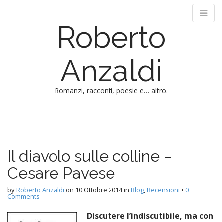
Roberto
Anzaldi
Romanzi, racconti, poesie e… altro.
M
S
k
a
i
i
p
n
Il diavolo sulle colline –
t
m
o
Cesare Pavese
e
c
n
o
by
Roberto Anzaldi
on
10 Ottobre 2014
in
Blog
,
Recensioni
•
0
n
Comments
u
t
Discutere l’indiscutibile, ma con
e