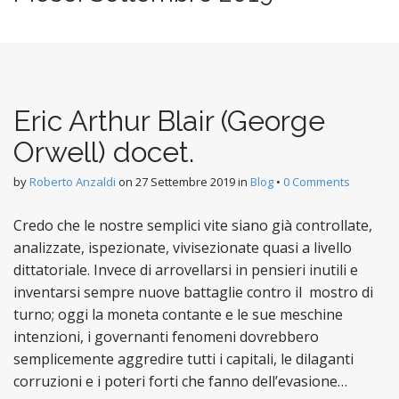
n
t
Eric Arthur Blair (George
Orwell) docet.
by
Roberto Anzaldi
on
27 Settembre 2019
in
Blog
•
0 Comments
Credo che le nostre semplici vite siano già controllate,
analizzate, ispezionate, vivisezionate quasi a livello
dittatoriale. Invece di arrovellarsi in pensieri inutili e
inventarsi sempre nuove battaglie contro il mostro di
turno; oggi la moneta contante e le sue meschine
intenzioni, i governanti fenomeni dovrebbero
semplicemente aggredire tutti i capitali, le dilaganti
corruzioni e i poteri forti che fanno dell’evasione…