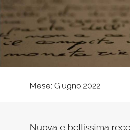
t
Mese:
Giugno 2022
Nuova e bellissima recen